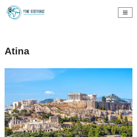
İçeriğe
geç
Atina