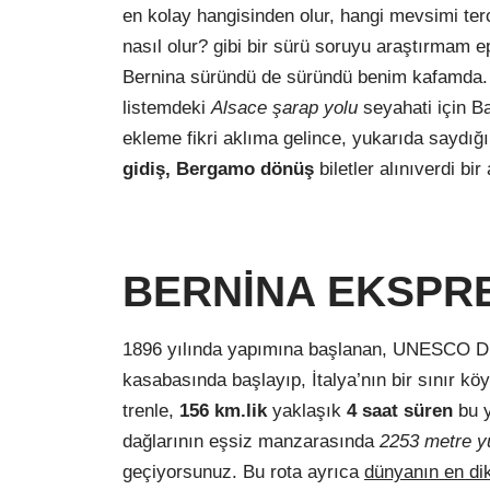
en kolay hangisinden olur, hangi mevsimi ter
nasıl olur? gibi bir sürü soruyu araştırmam 
Bernina süründü de süründü benim kafamda. 
listemdeki
Alsace şarap yolu
seyahati için Ba
ekleme fikri aklıma gelince, yukarıda saydığı
gidiş, Bergamo
dönüş
biletler alınıverdi bir
BERNİNA EKSPR
1896 yılında yapımına başlanan, UNESCO Dün
kasabasında başlayıp, İtalya’nın bir sınır kö
trenle,
156 km.lik
yaklaşık
4 saat süren
bu 
dağlarının eşsiz manzarasında
2253 metre y
geçiyorsunuz. Bu rota ayrıca
dünyanın en dik