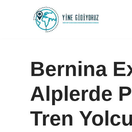
İçeriğe
geç
Bernina E
Alplerde 
Tren Yolc