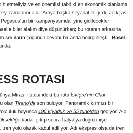
cih etmeliyiz ve en önemlisi tabii ki en ekonomik planlama
epey zamanımı aldı. Araya başka seyahatler girdi, açıkçası
Pegasus’un bir kampanyasında, yine gidilecekler
sel’e bilet alalım diye düşünürken; bu rotanın arkasına
m soruların çoğunun cevabı bir anda belirginleşti
.
Basel
 anda.
ESS ROTASI
ya Mirası listesindeki bu rota
İsviçre’nin Chur
yü olan
Tirano’da
son buluyor. Panoramik kırmızı bir
yolculuk boyunca
196 viyadük ve 55 tünelden
geçiyor, Alp
üksekliğe
kadar çıkıp sonra İtalya’ya doğru inişe
 tren yolu
olarak kabul ediliyor. Adı ekspres olsa da tren