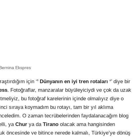
Bernina Ekspres
araştırdığım için ‘
’ Dünyanın en iyi tren rotaları ‘
’ diye bir
ess
. Fotoğraflar, manzaralar büyüleyiciydi ve çok da uzak
tmeliyiz, bu fotoğraf karelerinin içinde olmalıyız diye o
ci sıraya koymadım bu rotayı, tam bir yıl aklıma
 inceledim. O zaman tecrübelerinden faydalanacağım blog
lli, ya
Chur
ya da
Tirano
olacak ama hangisinden
uluk öncesinde ve bitince nerede kalmalı, Türkiye’ye dönüş