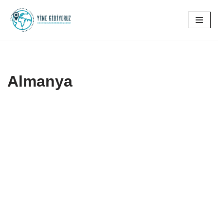
İçeriğe
geç
Almanya