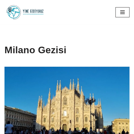
İçeriğe
geç
Milano Gezisi