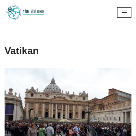
İçeriğe
geç
Vatikan