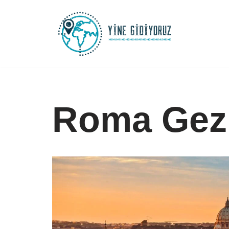
İçeriğe
geç
Roma Gezi