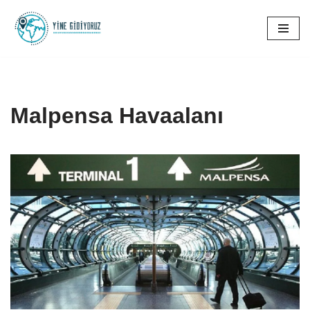
İçeriğe
geç
Malpensa Havaalanı