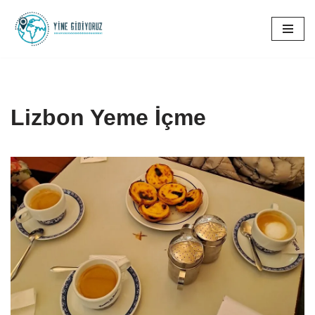
İçeriğe
geç
Lizbon Yeme İçme