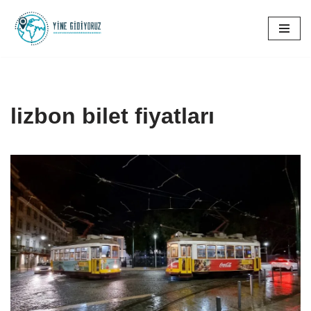
İçeriğe
geç
lizbon bilet fiyatları