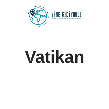
İçeriğe
geç
Vatikan